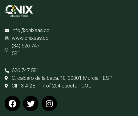
info@onixsas.co
www.onixsas.co
(34) 626 747
581
626 747 581
C. caldero de la baca, 10, 30001 Murcia - ESP
Cll 13 # 2E - 17 of 204 cucuta - COL